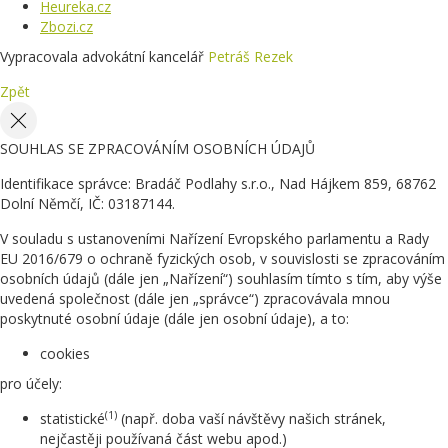
Heureka.cz
Zbozi.cz
Vypracovala advokátní kancelář
Petráš Rezek
Zpět
SOUHLAS SE ZPRACOVÁNÍM OSOBNÍCH ÚDAJŮ
Identifikace správce: Bradáč Podlahy s.r.o., Nad Hájkem 859, 68762
Dolní Němčí, IČ: 03187144.
V souladu s ustanoveními Nařízení Evropského parlamentu a Rady
EU 2016/679 o ochraně fyzických osob, v souvislosti se zpracováním
osobních údajů (dále jen „Nařízení“) souhlasím tímto s tím, aby výše
uvedená společnost (dále jen „správce“) zpracovávala mnou
poskytnuté osobní údaje (dále jen osobní údaje), a to:
cookies
pro účely:
(1)
statistické
(např. doba vaší návštěvy našich stránek,
nejčastěji používaná část webu apod.)