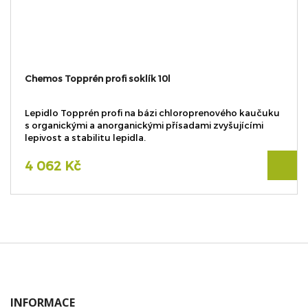
Chemos Topprén profi soklík 10l
Lepidlo Topprén profi na bázi chloroprenového kaučuku
s organickými a anorganickými přísadami zvyšujícími
lepivost a stabilitu lepidla.
4 062 Kč
INFORMACE