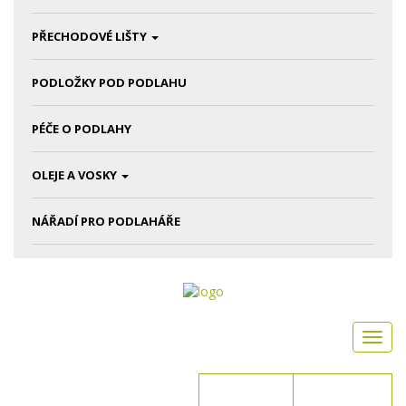
PŘECHODOVÉ LIŠTY
PODLOŽKY POD PODLAHU
PÉČE O PODLAHY
OLEJE A VOSKY
NÁŘADÍ PRO PODLAHÁŘE
Toggl
navig
Přihlášení
Registrace