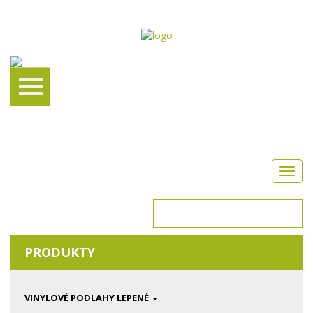
Toggl
navig
Přihlášení
Registrace
KOŠÍK JE PRÁZDNÝ
PRODUKTY
VINYLOVÉ PODLAHY LEPENÉ