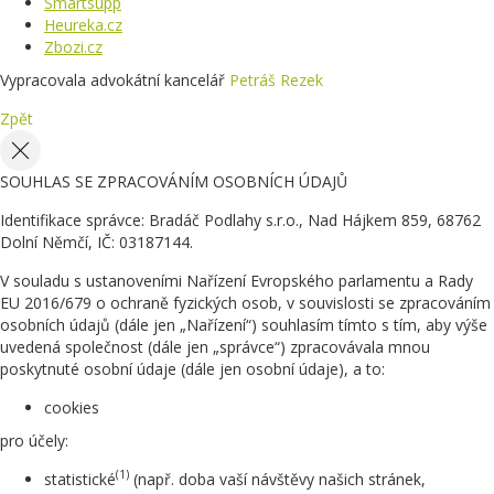
Smartsupp
Heureka.cz
Zbozi.cz
Vypracovala advokátní kancelář
Petráš Rezek
Zpět
SOUHLAS SE ZPRACOVÁNÍM OSOBNÍCH ÚDAJŮ
Identifikace správce: Bradáč Podlahy s.r.o., Nad Hájkem 859, 68762
Dolní Němčí, IČ: 03187144.
V souladu s ustanoveními Nařízení Evropského parlamentu a Rady
EU 2016/679 o ochraně fyzických osob, v souvislosti se zpracováním
osobních údajů (dále jen „Nařízení“) souhlasím tímto s tím, aby výše
uvedená společnost (dále jen „správce“) zpracovávala mnou
poskytnuté osobní údaje (dále jen osobní údaje), a to:
cookies
pro účely:
(1)
statistické
(např. doba vaší návštěvy našich stránek,