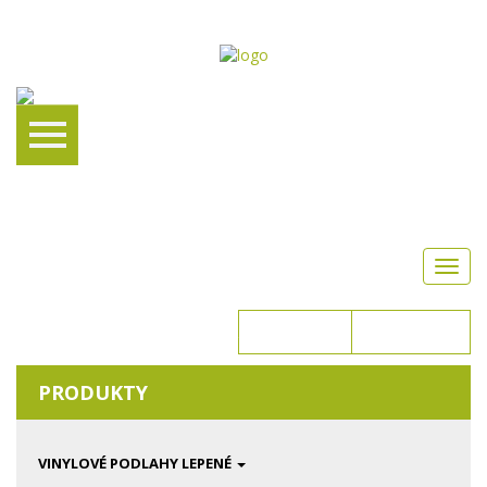
Toggl
navig
Přihlášení
Registrace
KOŠÍK JE PRÁZDNÝ
PRODUKTY
VINYLOVÉ PODLAHY LEPENÉ