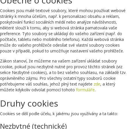
Obecně o cookies
Cookies jsou malé textové soubory, které mohou používat webové
stránky k mnoha účelům, např. k personalizaci obsahu a reklam,
poskytování funkcí sociálních médií nebo analýze návštěvnosti,
některé slouží k tomu, aby si webová stránka pamatovala vaše
preference. Tyto soubory se ukládají do vašeho zařízení (např. do
počítače, tabletu nebo mobilního telefonu). Každá webová stránka
může do vašeho prohlížeče odesílat své vlastní soubory cookies
pouze v případě, pokud to umožňuje nastavení vašeho prohlížeče.
Zákon stanoví, že můžeme na vašem zařízení ukládat soubory
cookie, pokud jsou nezbytně nutné pro provoz těchto stránek (viz
sekce Nezbytné cookies), a to bez vašeho souhlasu, na základě tzv.
oprávněného zájmu. Pro všechny ostatní typy souborů cookie
potřebujeme váš souhlas, jehož plný text najdete
zde
, a který
můžete kdykoliv odvolat pomocí tohoto
formuláře
.
Druhy cookies
Cookies se dělí podle účelu, k jakému jsou využívány a ta takto:
Nezbytné (technické)