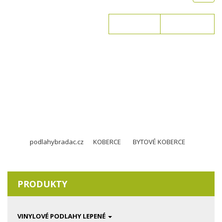
navig
Přihlášení
Registrace
KOŠÍK JE PRÁZDNÝ
podlahybradac.cz
KOBERCE
BYTOVÉ KOBERCE
PRODUKTY
VINYLOVÉ PODLAHY LEPENÉ